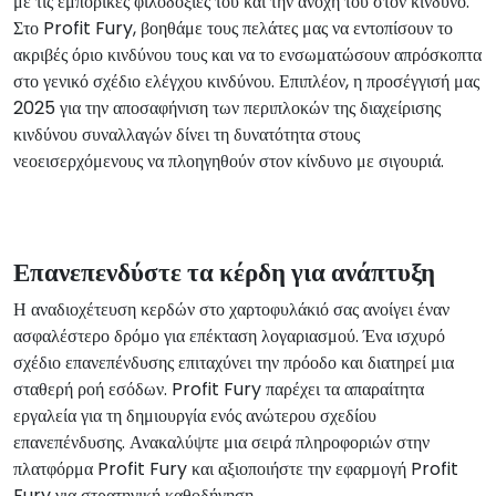
με τις εμπορικές φιλοδοξίες του και την ανοχή του στον κίνδυνο.
Στο Profit Fury, βοηθάμε τους πελάτες μας να εντοπίσουν το
ακριβές όριο κινδύνου τους και να το ενσωματώσουν απρόσκοπτα
στο γενικό σχέδιο ελέγχου κινδύνου. Επιπλέον, η προσέγγισή μας
2025 για την αποσαφήνιση των περιπλοκών της διαχείρισης
κινδύνου συναλλαγών δίνει τη δυνατότητα στους
νεοεισερχόμενους να πλοηγηθούν στον κίνδυνο με σιγουριά.
Επανεπενδύστε τα κέρδη για ανάπτυξη
Η αναδιοχέτευση κερδών στο χαρτοφυλάκιό σας ανοίγει έναν
ασφαλέστερο δρόμο για επέκταση λογαριασμού. Ένα ισχυρό
σχέδιο επανεπένδυσης επιταχύνει την πρόοδο και διατηρεί μια
σταθερή ροή εσόδων. Profit Fury παρέχει τα απαραίτητα
εργαλεία για τη δημιουργία ενός ανώτερου σχεδίου
επανεπένδυσης. Ανακαλύψτε μια σειρά πληροφοριών στην
πλατφόρμα Profit Fury και αξιοποιήστε την εφαρμογή Profit
Fury για στρατηγική καθοδήγηση.