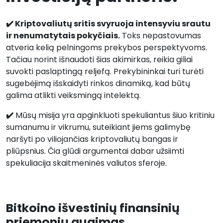
✔️ Kriptovaliutų sritis svyruoja intensyviu srautu
ir nenumatytais pokyčiais.
Toks nepastovumas
atveria kelią pelningoms prekybos perspektyvoms.
Tačiau norint išnaudoti šias akimirkas, reikia giliai
suvokti paslaptingą reljefą. Prekybininkai turi turėti
sugebėjimą išskaidyti rinkos dinamiką, kad būtų
galima atlikti veiksmingą intelektą.
✔️
Mūsų misija yra apginkluoti spekuliantus šiuo kritiniu
sumanumu ir vikrumu, suteikiant jiems galimybę
naršyti po viliojančias kriptovaliutų bangas ir
pliūpsnius. Čia glūdi argumentai dabar užsiimti
spekuliacija skaitmeninės valiutos sferoje.
Bitkoino išvestinių finansinių
priemonių augimas