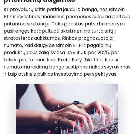
Kriptovaliutų sritis patiria jaudulio bangą, nes Bitcoin
ETF ir išvestinės finansinės priemonės sulaukia plataus
pritarimo sektoriuje. Toks įprastas patvirtinimas yra
pasirengęs katapultuoti skaitmeninio turto sritį į
stratosferos aukštumas. Rinkos prognozuotojai
numato, kad daugybė Bitcoin ETF ir pagalbinių
produktų gaus žalią šviesą JAV ir JK per 2025, per
tokias platformas kaip Profit Fury. Tikėtina, kad ši
numatoma leidimų banga sustiprins rinkos svyravimus
ir taip atskleis puikias investavimo perspektyvas.