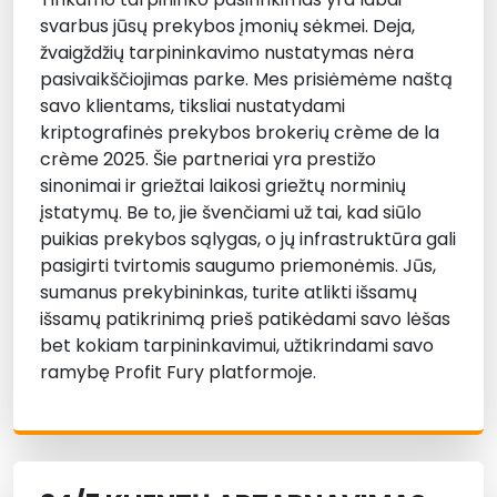
svarbus jūsų prekybos įmonių sėkmei. Deja,
žvaigždžių tarpininkavimo nustatymas nėra
pasivaikščiojimas parke. Mes prisiėmėme naštą
savo klientams, tiksliai nustatydami
kriptografinės prekybos brokerių crème de la
crème 2025. Šie partneriai yra prestižo
sinonimai ir griežtai laikosi griežtų norminių
įstatymų. Be to, jie švenčiami už tai, kad siūlo
puikias prekybos sąlygas, o jų infrastruktūra gali
pasigirti tvirtomis saugumo priemonėmis. Jūs,
sumanus prekybininkas, turite atlikti išsamų
išsamų patikrinimą prieš patikėdami savo lėšas
bet kokiam tarpininkavimui, užtikrindami savo
ramybę Profit Fury platformoje.