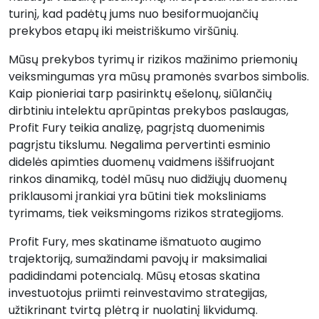
turinį, kad padėtų jums nuo besiformuojančių
prekybos etapų iki meistriškumo viršūnių.
Mūsų prekybos tyrimų ir rizikos mažinimo priemonių
veiksmingumas yra mūsų pramonės svarbos simbolis.
Kaip pionieriai tarp pasirinktų ešelonų, siūlančių
dirbtiniu intelektu aprūpintas prekybos paslaugas,
Profit Fury teikia analizę, pagrįstą duomenimis
pagrįstu tikslumu. Negalima pervertinti esminio
didelės apimties duomenų vaidmens iššifruojant
rinkos dinamiką, todėl mūsų nuo didžiųjų duomenų
priklausomi įrankiai yra būtini tiek moksliniams
tyrimams, tiek veiksmingoms rizikos strategijoms.
Profit Fury, mes skatiname išmatuoto augimo
trajektoriją, sumažindami pavojų ir maksimaliai
padidindami potencialą. Mūsų etosas skatina
investuotojus priimti reinvestavimo strategijas,
užtikrinant tvirtą plėtrą ir nuolatinį likvidumą.