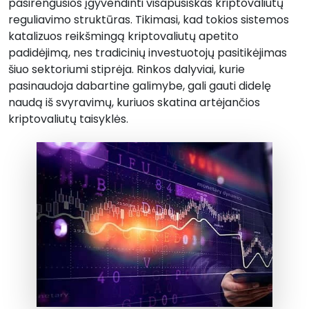
pasirengusios įgyvendinti visapusiškas kriptovaliutų
reguliavimo struktūras. Tikimasi, kad tokios sistemos
katalizuos reikšmingą kriptovaliutų apetito
padidėjimą, nes tradicinių investuotojų pasitikėjimas
šiuo sektoriumi stiprėja. Rinkos dalyviai, kurie
pasinaudoja dabartine galimybe, gali gauti didelę
naudą iš svyravimų, kuriuos skatina artėjančios
kriptovaliutų taisyklės.