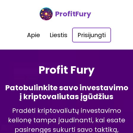
ProfitFury
Apie
Liestis
Prisijungti
Profit Fury
Patobulinkite savo investavimo
į kriptovaliutas įgūdžius
Pradėti kriptovaliutų investavimo
kelionę tampa jaudinanti, kai esate
pasirengęs sukurti savo taktiką,