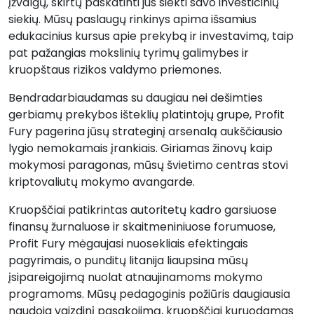
įžvalgų, skirtų paskatinti jus siekti savo investicinių
siekių. Mūsų paslaugų rinkinys apima išsamius
edukacinius kursus apie prekybą ir investavimą, taip
pat pažangias mokslinių tyrimų galimybes ir
kruopštaus rizikos valdymo priemones.
Bendradarbiaudamas su daugiau nei dešimties
gerbiamų prekybos išteklių platintojų grupe, Profit
Fury pagerina jūsų strateginį arsenalą aukščiausio
lygio nemokamais įrankiais. Giriamas žinovų kaip
mokymosi paragonas, mūsų švietimo centras stovi
kriptovaliutų mokymo avangarde.
Kruopščiai patikrintas autoritetų kadro garsiuose
finansų žurnaluose ir skaitmeniniuose forumuose,
Profit Fury mėgaujasi nuosekliais efektingais
pagyrimais, o punditų litanija liaupsina mūsų
įsipareigojimą nuolat atnaujinamoms mokymo
programoms. Mūsų pedagoginis požiūris daugiausia
naudoja vaizdinį pasakojimą, kruopščiai kuruodamas