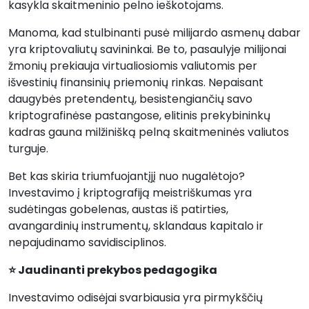
kasykla skaitmeninio pelno ieškotojams.
Manoma, kad stulbinanti pusė milijardo asmenų dabar
yra kriptovaliutų savininkai. Be to, pasaulyje milijonai
žmonių prekiauja virtualiosiomis valiutomis per
išvestinių finansinių priemonių rinkas. Nepaisant
daugybės pretendentų, besistengiančių savo
kriptografinėse pastangose, elitinis prekybininkų
kadras gauna milžinišką pelną skaitmeninės valiutos
turguje.
Bet kas skiria triumfuojantįjį nuo nugalėtojo?
Investavimo į kriptografiją meistriškumas yra
sudėtingas gobelenas, austas iš patirties,
avangardinių instrumentų, sklandaus kapitalo ir
nepajudinamo savidisciplinos.
⭐ Jaudinanti prekybos pedagogika
Investavimo odisėjai svarbiausia yra pirmykščių