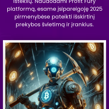
išteklių. Naudodami Profit Fury
platformą, esame įsipareigoję 2025
pirmenybėse pateikti išskirtinį
prekybos švietimą ir įrankius.