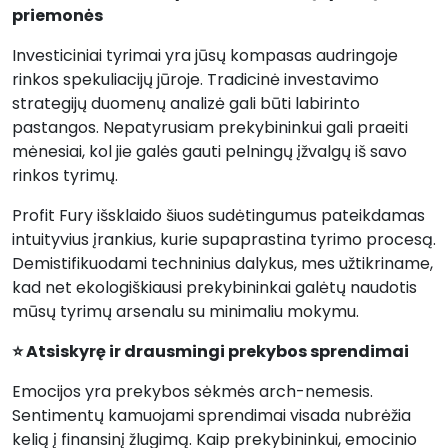
priemonės
Investiciniai tyrimai yra jūsų kompasas audringoje
rinkos spekuliacijų jūroje. Tradicinė investavimo
strategijų duomenų analizė gali būti labirinto
pastangos. Nepatyrusiam prekybininkui gali praeiti
mėnesiai, kol jie galės gauti pelningų įžvalgų iš savo
rinkos tyrimų.
Profit Fury išsklaido šiuos sudėtingumus pateikdamas
intuityvius įrankius, kurie supaprastina tyrimo procesą.
Demistifikuodami techninius dalykus, mes užtikriname,
kad net ekologiškiausi prekybininkai galėtų naudotis
mūsų tyrimų arsenalu su minimaliu mokymu.
⭐ Atsiskyrę ir drausmingi prekybos sprendimai
Emocijos yra prekybos sėkmės arch-nemesis.
Sentimentų kamuojami sprendimai visada nubrėžia
kelią į finansinį žlugimą. Kaip prekybininkui, emocinio