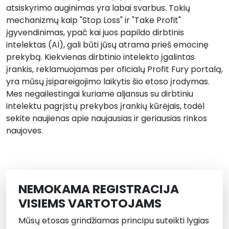
atsiskyrimo auginimas yra labai svarbus. Tokių
mechanizmų kaip "Stop Loss" ir "Take Profit"
įgyvendinimas, ypač kai juos papildo dirbtinis
intelektas (AI), gali būti jūsų atrama prieš emocinę
prekybą. Kiekvienas dirbtinio intelekto įgalintas
įrankis, reklamuojamas per oficialų Profit Fury portalą,
yra mūsų įsipareigojimo laikytis šio etoso įrodymas.
Mes negailestingai kuriame aljansus su dirbtiniu
intelektu pagrįstų prekybos įrankių kūrėjais, todėl
sekite naujienas apie naujausias ir geriausias rinkos
naujoves.
NEMOKAMA REGISTRACIJA
VISIEMS VARTOTOJAMS
Mūsų etosas grindžiamas principu suteikti lygias