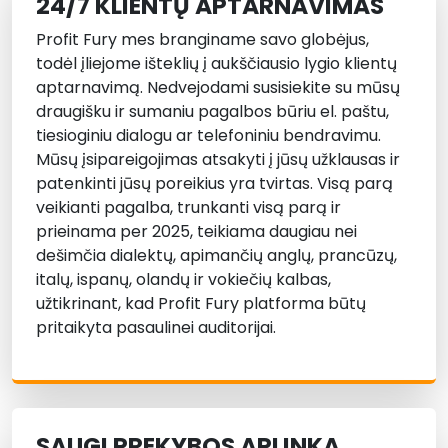
24/7 KLIENTŲ APTARNAVIMAS
Profit Fury mes branginame savo globėjus,
todėl įliejome išteklių į aukščiausio lygio klientų
aptarnavimą. Nedvejodami susisiekite su mūsų
draugišku ir sumaniu pagalbos būriu el. paštu,
tiesioginiu dialogu ar telefoniniu bendravimu.
Mūsų įsipareigojimas atsakyti į jūsų užklausas ir
patenkinti jūsų poreikius yra tvirtas. Visą parą
veikianti pagalba, trunkanti visą parą ir
prieinama per 2025, teikiama daugiau nei
dešimčia dialektų, apimančių anglų, prancūzų,
italų, ispanų, olandų ir vokiečių kalbas,
užtikrinant, kad Profit Fury platforma būtų
pritaikyta pasaulinei auditorijai.
SAUGI PREKYBOS APLINKA