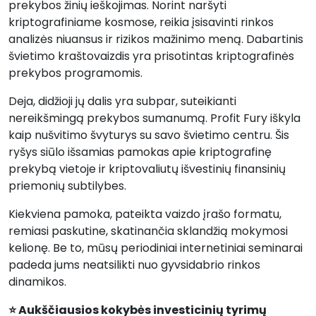
prekybos žinių ieškojimas. Norint naršyti
kriptografiniame kosmose, reikia įsisavinti rinkos
analizės niuansus ir rizikos mažinimo meną. Dabartinis
švietimo kraštovaizdis yra prisotintas kriptografinės
prekybos programomis.
Deja, didžioji jų dalis yra subpar, suteikianti
nereikšmingą prekybos sumanumą. Profit Fury iškyla
kaip nušvitimo švyturys su savo švietimo centru. Šis
ryšys siūlo išsamias pamokas apie kriptografinę
prekybą vietoje ir kriptovaliutų išvestinių finansinių
priemonių subtilybes.
Kiekviena pamoka, pateikta vaizdo įrašo formatu,
remiasi paskutine, skatinančia sklandžią mokymosi
kelionę. Be to, mūsų periodiniai internetiniai seminarai
padeda jums neatsilikti nuo gyvsidabrio rinkos
dinamikos.
⭐ Aukščiausios kokybės investicinių tyrimų