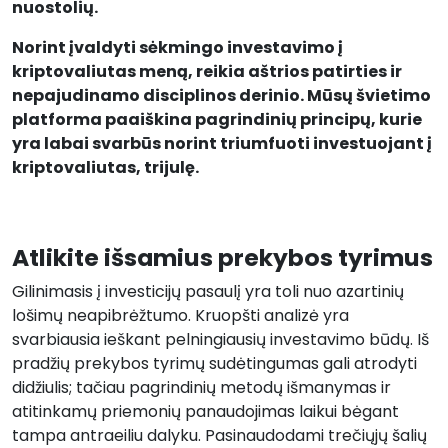
nuostolių.
Norint įvaldyti sėkmingo investavimo į
kriptovaliutas meną, reikia aštrios patirties ir
nepajudinamo disciplinos derinio. Mūsų švietimo
platforma paaiškina pagrindinių principų, kurie
yra labai svarbūs norint triumfuoti investuojant į
kriptovaliutas, trijulę.
Atlikite išsamius prekybos tyrimus
Gilinimasis į investicijų pasaulį yra toli nuo azartinių
lošimų neapibrėžtumo. Kruopšti analizė yra
svarbiausia ieškant pelningiausių investavimo būdų. Iš
pradžių prekybos tyrimų sudėtingumas gali atrodyti
didžiulis; tačiau pagrindinių metodų išmanymas ir
atitinkamų priemonių panaudojimas laikui bėgant
tampa antraeiliu dalyku. Pasinaudodami trečiųjų šalių