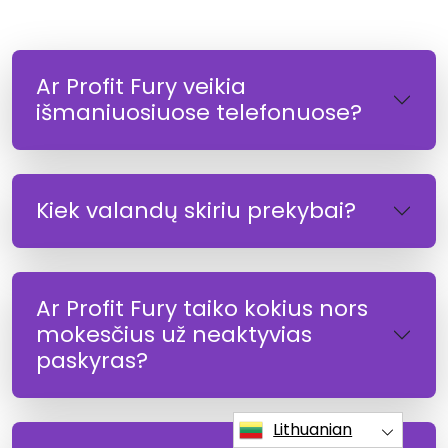
Ar Profit Fury veikia
išmaniuosiuose telefonuose?
Kiek valandų skiriu prekybai?
Ar Profit Fury taiko kokius nors
mokesčius už neaktyvias
paskyras?
Lithuanian