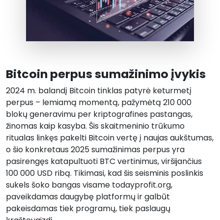
Bitcoin perpus sumažinimo įvykis
2024 m. balandį Bitcoin tinklas patyrė keturmetį
perpus – lemiamą momentą, pažymėtą 210 000
blokų generavimu per kriptografines pastangas,
žinomas kaip kasyba. Šis skaitmeninio trūkumo
ritualas linkęs pakelti Bitcoin vertę į naujas aukštumas,
o šio konkretaus 2025 sumažinimas perpus yra
pasirengęs katapultuoti BTC vertinimus, viršijančius
100 000 USD ribą. Tikimasi, kad šis seisminis poslinkis
sukels šoko bangas visame todayprofit.org,
paveikdamas daugybę platformų ir galbūt
pakeisdamas tiek programų, tiek paslaugų