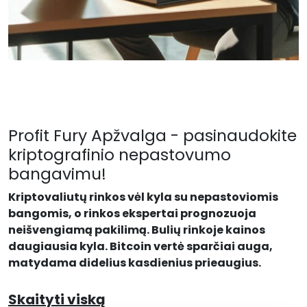
Profit Fury Apžvalga - pasinaudokite
kriptografinio nepastovumo
bangavimu!
Kriptovaliutų rinkos vėl kyla su nepastoviomis
bangomis, o rinkos ekspertai prognozuoja
neišvengiamą pakilimą. Bulių rinkoje kainos
daugiausia kyla. Bitcoin vertė sparčiai auga,
matydama didelius kasdienius prieaugius.
Skaityti viską