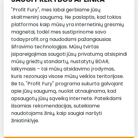
"Profit Fury", mes labai gerbiame jūsų
skaitmeninį saugumą. Ne paslaptis, kad tokios
platformos kaip mūsų yra internetinių grėsmių
magnetai, todėl mes sustiprinome savo
todayprofit.org naudodami pažangiausias
šifravimo technologijas. Mūsų tvirtas
įsipareigojimas saugoti jūsų privatumą atsispindi
mūsų griežtų standartų, nustatytų BDAR,
laikymasis – tai mūsų atsidavimo įrodymas,
kuris rezonuoja visose mūsų veiklos teritorijose.
Be to, "Profit Fury" programa sukurta galvojant
apie jūsų saugumą, nuolat atnaujinama, kad
apsaugotų jūsų sąveiką internete. Pateikdami
išsamias rekomendacijas, suteikiame
naudotojams žinių, kaip saugiai naršyti
žiniatinklyje.