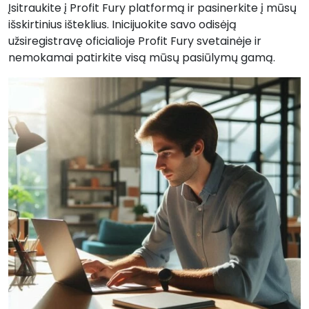
Įsitraukite į Profit Fury platformą ir pasinerkite į mūsų
išskirtinius išteklius. Inicijuokite savo odisėją
užsiregistravę oficialioje Profit Fury svetainėje ir
nemokamai patirkite visą mūsų pasiūlymų gamą.