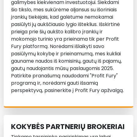
galimybes kiekvienam investuotojui. Siekdami
šio tikslo, mes sukūrėme aljansus su išoriniais
įrankių tiekėjais, kad galėtume nemokamai
pasiūlyti jų aukščiausio lygio išteklius. Išskirtinė
prieiga prie šių aukšto kalibro įrankių ir
mokomojo turinio yra prieinama tik per Profit
Fury platformą. Norėdami išlaikyti savo
pasiūlymų kokybę ir prieinamumą, mes kukliai
gauname naudos iš komisinių, gautų iš pajamų,
gautų naudojantis mūsų paslaugomis 2025.
Patirkite pranašumą naudodami "Profit Fury"
programą ir, norėdami gauti išsamią
perspektyvą, pasinerkite į Profit Fury apžvalgą.
KOKYBĖS PARTNERIŲ BROKERIAI
Tinkamo tarpininko pasirinkimas yra labai