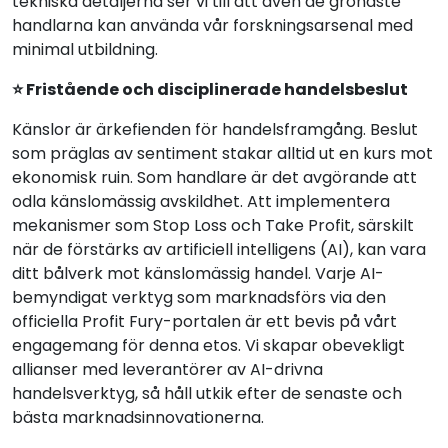
tekniska detaljerna ser vi till att även de grönaste
handlarna kan använda vår forskningsarsenal med
minimal utbildning.
⭐ Fristående och disciplinerade handelsbeslut
Känslor är ärkefienden för handelsframgång. Beslut
som präglas av sentiment stakar alltid ut en kurs mot
ekonomisk ruin. Som handlare är det avgörande att
odla känslomässig avskildhet. Att implementera
mekanismer som Stop Loss och Take Profit, särskilt
när de förstärks av artificiell intelligens (AI), kan vara
ditt bålverk mot känslomässig handel. Varje AI-
bemyndigat verktyg som marknadsförs via den
officiella Profit Fury-portalen är ett bevis på vårt
engagemang för denna etos. Vi skapar obevekligt
allianser med leverantörer av AI-drivna
handelsverktyg, så håll utkik efter de senaste och
bästa marknadsinnovationerna.