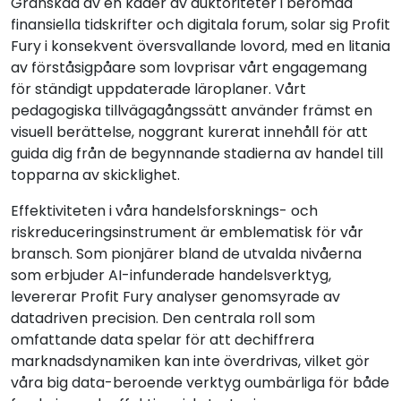
Granskad av en kader av auktoriteter i berömda
finansiella tidskrifter och digitala forum, solar sig Profit
Fury i konsekvent översvallande lovord, med en litania
av förståsigpåare som lovprisar vårt engagemang
för ständigt uppdaterade läroplaner. Vårt
pedagogiska tillvägagångssätt använder främst en
visuell berättelse, noggrant kurerat innehåll för att
guida dig från de begynnande stadierna av handel till
topparna av skicklighet.
Effektiviteten i våra handelsforsknings- och
riskreduceringsinstrument är emblematisk för vår
bransch. Som pionjärer bland de utvalda nivåerna
som erbjuder AI-infunderade handelsverktyg,
levererar Profit Fury analyser genomsyrade av
datadriven precision. Den centrala roll som
omfattande data spelar för att dechiffrera
marknadsdynamiken kan inte överdrivas, vilket gör
våra big data-beroende verktyg oumbärliga för både