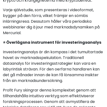
krypto och krångligheterna med kryptoderivat.
Varje självstudie, som presenteras i videoformat,
bygger på den förra, vilket främjar en sömlös
inlärningsresa. Dessutom håller våra periodiska
webbinarier dig à jour med marknadsdynamiken på
Mercurial.
⭐ Överlägsna instrument för investeringsanalys
Investeringsanalys är din kompass i det tumultartade
havet av marknadsspekulation. Traditionell
dataanalys för investeringsstrategier kan vara en
labyrintisk strävan. För den oerfarna handlaren kan
det gå månader innan de kan få lönsamma insikter
från sin marknadsundersökning.
Profit Fury skingrar denna komplexitet genom att
tillhandahålla intuitiva verktyg som effektiviserar
forskningsprocessen. Genom att avmystifiera de