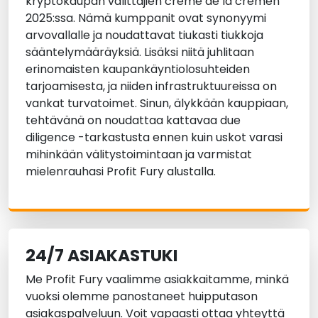
kryptokaupan välittäjien crème de la crèmen
2025:ssa. Nämä kumppanit ovat synonyymi
arvovallalle ja noudattavat tiukasti tiukkoja
sääntelymääräyksiä. Lisäksi niitä juhlitaan
erinomaisten kaupankäyntiolosuhteiden
tarjoamisesta, ja niiden infrastruktuureissa on
vankat turvatoimet. Sinun, älykkään kauppiaan,
tehtävänä on noudattaa kattavaa due
diligence -tarkastusta ennen kuin uskot varasi
mihinkään välitystoimintaan ja varmistat
mielenrauhasi Profit Fury alustalla.
24/7 ASIAKASTUKI
Me Profit Fury vaalimme asiakkaitamme, minkä
vuoksi olemme panostaneet huipputason
asiakaspalveluun. Voit vapaasti ottaa yhteyttä