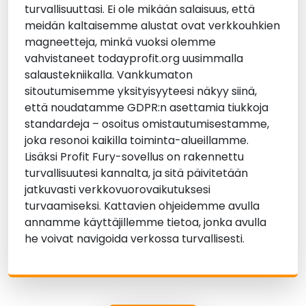
turvallisuuttasi. Ei ole mikään salaisuus, että
meidän kaltaisemme alustat ovat verkkouhkien
magneetteja, minkä vuoksi olemme
vahvistaneet todayprofit.org uusimmalla
salaustekniikalla. Vankkumaton
sitoutumisemme yksityisyyteesi näkyy siinä,
että noudatamme GDPR:n asettamia tiukkoja
standardeja – osoitus omistautumisestamme,
joka resonoi kaikilla toiminta-alueillamme.
Lisäksi Profit Fury-sovellus on rakennettu
turvallisuutesi kannalta, ja sitä päivitetään
jatkuvasti verkkovuorovaikutuksesi
turvaamiseksi. Kattavien ohjeidemme avulla
annamme käyttäjillemme tietoa, jonka avulla
he voivat navigoida verkossa turvallisesti.