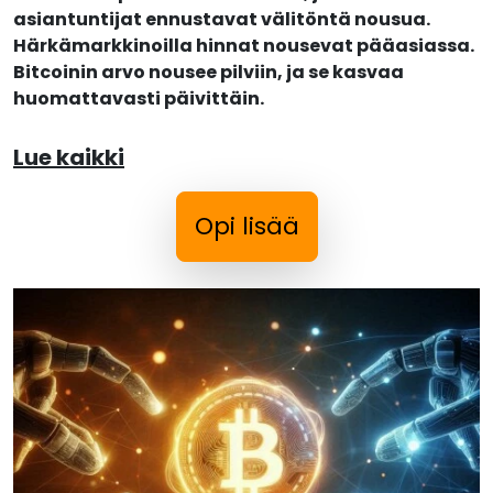
asiantuntijat ennustavat välitöntä nousua.
Härkämarkkinoilla hinnat nousevat pääasiassa.
Bitcoinin arvo nousee pilviin, ja se kasvaa
huomattavasti päivittäin.
Lue kaikki
Opi lisää