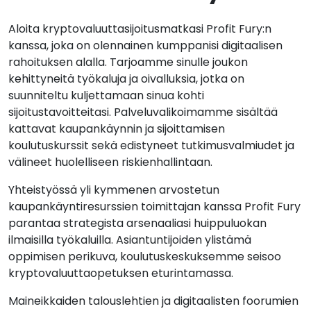
Aloita kryptovaluuttasijoitusmatkasi Profit Fury:n
kanssa, joka on olennainen kumppanisi digitaalisen
rahoituksen alalla. Tarjoamme sinulle joukon
kehittyneitä työkaluja ja oivalluksia, jotka on
suunniteltu kuljettamaan sinua kohti
sijoitustavoitteitasi. Palveluvalikoimamme sisältää
kattavat kaupankäynnin ja sijoittamisen
koulutuskurssit sekä edistyneet tutkimusvalmiudet ja
välineet huolelliseen riskienhallintaan.
Yhteistyössä yli kymmenen arvostetun
kaupankäyntiresurssien toimittajan kanssa Profit Fury
parantaa strategista arsenaaliasi huippuluokan
ilmaisilla työkaluilla. Asiantuntijoiden ylistämä
oppimisen perikuva, koulutuskeskuksemme seisoo
kryptovaluuttaopetuksen eturintamassa.
Maineikkaiden talouslehtien ja digitaalisten foorumien