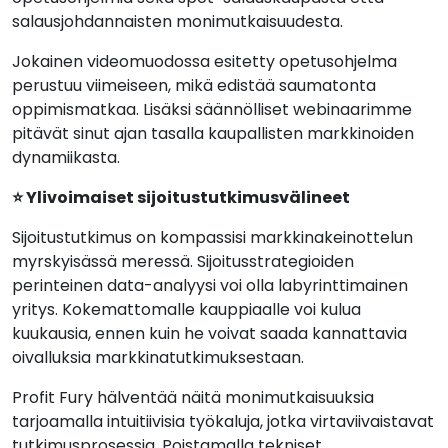
salausjohdannaisten monimutkaisuudesta.
Jokainen videomuodossa esitetty opetusohjelma
perustuu viimeiseen, mikä edistää saumatonta
oppimismatkaa. Lisäksi säännölliset webinaarimme
pitävät sinut ajan tasalla kaupallisten markkinoiden
dynamiikasta.
⭐ Ylivoimaiset sijoitustutkimusvälineet
Sijoitustutkimus on kompassisi markkinakeinottelun
myrskyisässä meressä. Sijoitusstrategioiden
perinteinen data-analyysi voi olla labyrinttimainen
yritys. Kokemattomalle kauppiaalle voi kulua
kuukausia, ennen kuin he voivat saada kannattavia
oivalluksia markkinatutkimuksestaan.
Profit Fury hälventää näitä monimutkaisuuksia
tarjoamalla intuitiivisia työkaluja, jotka virtaviivaistavat
tutkimusprosessia. Poistamalla tekniset