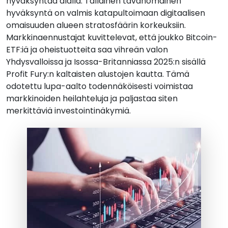
hyväksyntää alalla. Tällainen tavanomainen
hyväksyntä on valmis katapultoimaan digitaalisen
omaisuuden alueen stratosfäärin korkeuksiin.
Markkinaennustajat kuvittelevat, että joukko Bitcoin-
ETF:iä ja oheistuotteita saa vihreän valon
Yhdysvalloissa ja Isossa-Britanniassa 2025:n sisällä
Profit Fury:n kaltaisten alustojen kautta. Tämä
odotettu lupa-aalto todennäköisesti voimistaa
markkinoiden heilahteluja ja paljastaa siten
merkittäviä investointinäkymiä.