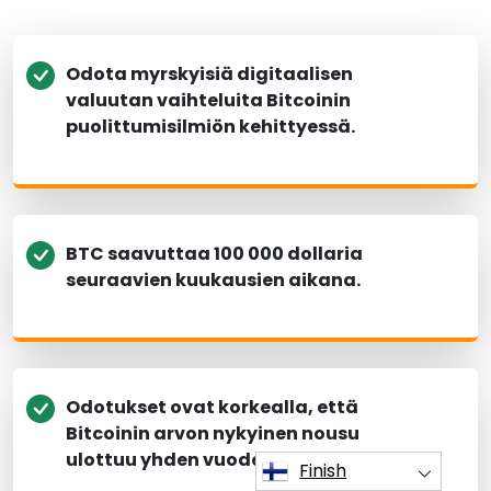
Odota myrskyisiä digitaalisen
valuutan vaihteluita Bitcoinin
puolittumisilmiön kehittyessä.
BTC saavuttaa 100 000 dollaria
seuraavien kuukausien aikana.
Odotukset ovat korkealla, että
Bitcoinin arvon nykyinen nousu
ulottuu yhden vuoden jälkeen.
Finish