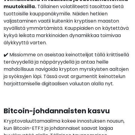
muutoksilla.
Tällainen volatiliteetti tasoittaa tietä
tuottoisille kauppanäkymille. Näiden hetkien
valjastaminen vaatii kuitenkin kryptisen maaston
syvällistä ymmärtämistä. Kauppiaiden on käytettävä
kykyä leikata markkinoiden dynamiikkaa toimivaa
älykkyyttä varten.
✔️
Missiomme on aseistaa keinottelijat tällä kriittisellä
terävyydellä ja näppäryydellä ja antaa heille
mahdollisuus navigoida krypton myrskyisten aaltojen
ja syöksyjen läpi. Tässä ovat argumentit keinottelun
harjoittamiselle digitaalisen valuutan alalla nyt.
Bitcoin-johdannaisten kasvu
Kryptovaluuttamaailma kokee innostuksen nousun,
kun Bitcoin-ETF:t ja johdannaiset saavat laajaa