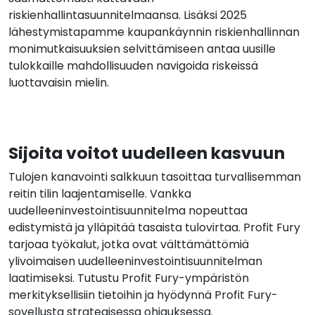
riskienhallintasuunnitelmaansa. Lisäksi 2025
lähestymistapamme kaupankäynnin riskienhallinnan
monimutkaisuuksien selvittämiseen antaa uusille
tulokkaille mahdollisuuden navigoida riskeissä
luottavaisin mielin.
Sijoita voitot uudelleen kasvuun
Tulojen kanavointi salkkuun tasoittaa turvallisemman
reitin tilin laajentamiselle. Vankka
uudelleeninvestointisuunnitelma nopeuttaa
edistymistä ja ylläpitää tasaista tulovirtaa. Profit Fury
tarjoaa työkalut, jotka ovat välttämättömiä
ylivoimaisen uudelleeninvestointisuunnitelman
laatimiseksi. Tutustu Profit Fury-ympäristön
merkityksellisiin tietoihin ja hyödynnä Profit Fury-
sovellusta strategisessa ohjauksessa.