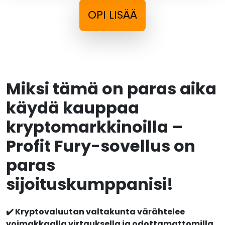
OPI LISÄÄ
Miksi tämä on paras aika
käydä kauppaa
kryptomarkkinoilla –
Profit Fury-sovellus on
paras
sijoituskumppanisi!
✔️ Kryptovaluutan valtakunta värähtelee
voimakkaalla virtauksella ja odottamattomilla