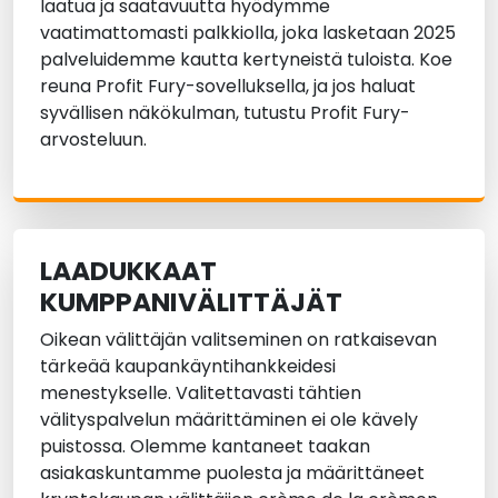
laatua ja saatavuutta hyödymme
vaatimattomasti palkkiolla, joka lasketaan 2025
palveluidemme kautta kertyneistä tuloista. Koe
reuna Profit Fury-sovelluksella, ja jos haluat
syvällisen näkökulman, tutustu Profit Fury-
arvosteluun.
LAADUKKAAT
KUMPPANIVÄLITTÄJÄT
Oikean välittäjän valitseminen on ratkaisevan
tärkeää kaupankäyntihankkeidesi
menestykselle. Valitettavasti tähtien
välityspalvelun määrittäminen ei ole kävely
puistossa. Olemme kantaneet taakan
asiakaskuntamme puolesta ja määrittäneet