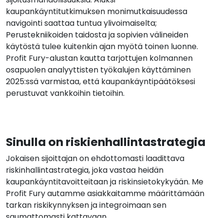
kaupankäyntitutkimuksen monimutkaisuudessa
navigointi saattaa tuntua ylivoimaiselta;
Perustekniikoiden taidosta ja sopivien välineiden
käytöstä tulee kuitenkin ajan myötä toinen luonne.
Profit Fury-alustan kautta tarjottujen kolmannen
osapuolen analyyttisten työkalujen käyttäminen
2025:ssä varmistaa, että kaupankäyntipäätöksesi
perustuvat vankkoihin tietoihin.
Sinulla on riskienhallintastrategia
Jokaisen sijoittajan on ehdottomasti laadittava
riskinhallintastrategia, joka vastaa heidän
kaupankäyntitavoitteitaan ja riskinsietokykyään. Me
Profit Fury autamme asiakkaitamme määrittämään
tarkan riskikynnyksen ja integroimaan sen
saumattomasti kattavaan