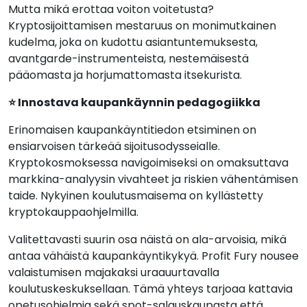
Mutta mikä erottaa voiton voitetusta?
Kryptosijoittamisen mestaruus on monimutkainen
kudelma, joka on kudottu asiantuntemuksesta,
avantgarde-instrumenteista, nestemäisestä
pääomasta ja horjumattomasta itsekurista.
⭐ Innostava kaupankäynnin pedagogiikka
Erinomaisen kaupankäyntitiedon etsiminen on
ensiarvoisen tärkeää sijoitusodysseialle.
Kryptokosmoksessa navigoimiseksi on omaksuttava
markkina-analyysin vivahteet ja riskien vähentämisen
taide. Nykyinen koulutusmaisema on kyllästetty
kryptokauppaohjelmilla.
Valitettavasti suurin osa näistä on ala-arvoisia, mikä
antaa vähäistä kaupankäyntikykyä. Profit Fury nousee
valaistumisen majakaksi uraauurtavalla
koulutuskeskuksellaan. Tämä yhteys tarjoaa kattavia
opetusohjelmia sekä spot-salauskaupasta että