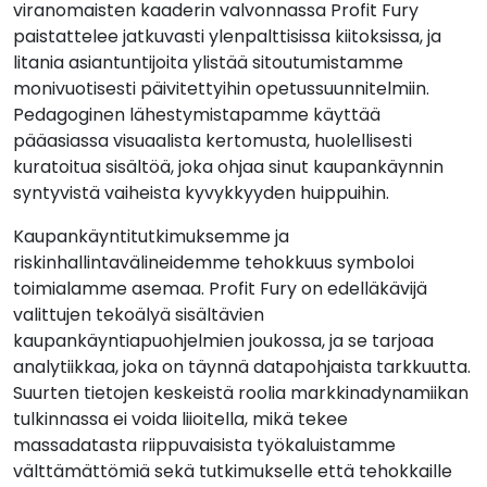
viranomaisten kaaderin valvonnassa Profit Fury
paistattelee jatkuvasti ylenpalttisissa kiitoksissa, ja
litania asiantuntijoita ylistää sitoutumistamme
monivuotisesti päivitettyihin opetussuunnitelmiin.
Pedagoginen lähestymistapamme käyttää
pääasiassa visuaalista kertomusta, huolellisesti
kuratoitua sisältöä, joka ohjaa sinut kaupankäynnin
syntyvistä vaiheista kyvykkyyden huippuihin.
Kaupankäyntitutkimuksemme ja
riskinhallintavälineidemme tehokkuus symboloi
toimialamme asemaa. Profit Fury on edelläkävijä
valittujen tekoälyä sisältävien
kaupankäyntiapuohjelmien joukossa, ja se tarjoaa
analytiikkaa, joka on täynnä datapohjaista tarkkuutta.
Suurten tietojen keskeistä roolia markkinadynamiikan
tulkinnassa ei voida liioitella, mikä tekee
massadatasta riippuvaisista työkaluistamme
välttämättömiä sekä tutkimukselle että tehokkaille