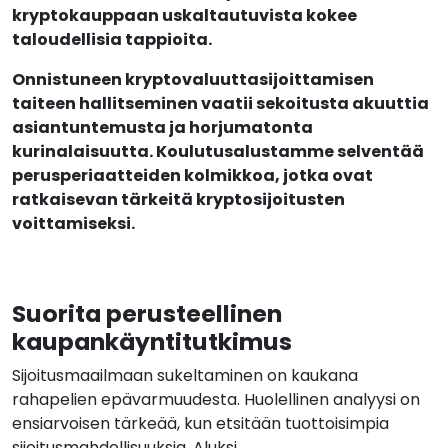
kryptokauppaan uskaltautuvista kokee
taloudellisia tappioita.
Onnistuneen kryptovaluuttasijoittamisen
taiteen hallitseminen vaatii sekoitusta akuuttia
asiantuntemusta ja horjumatonta
kurinalaisuutta. Koulutusalustamme selventää
perusperiaatteiden kolmikkoa, jotka ovat
ratkaisevan tärkeitä kryptosijoitusten
voittamiseksi.
Suorita perusteellinen
kaupankäyntitutkimus
Sijoitusmaailmaan sukeltaminen on kaukana
rahapelien epävarmuudesta. Huolellinen analyysi on
ensiarvoisen tärkeää, kun etsitään tuottoisimpia
sijoitusmahdollisuuksia. Aluksi