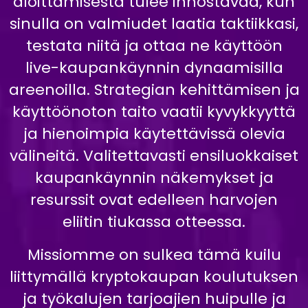
aloittamisesta tulee innostavaa, kun
sinulla on valmiudet laatia taktiikkasi,
testata niitä ja ottaa ne käyttöön
live-kaupankäynnin dynaamisilla
areenoilla. Strategian kehittämisen ja
käyttöönoton taito vaatii kyvykkyyttä
ja hienoimpia käytettävissä olevia
välineitä. Valitettavasti ensiluokkaiset
kaupankäynnin näkemykset ja
resurssit ovat edelleen harvojen
eliitin tiukassa otteessa.
Missiomme on sulkea tämä kuilu
liittymällä kryptokaupan koulutuksen
ja työkalujen tarjoajien huipulle ja