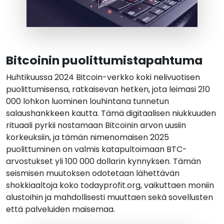
Bitcoinin puolittumistapahtuma
Huhtikuussa 2024 Bitcoin-verkko koki nelivuotisen
puolittumisensa, ratkaisevan hetken, jota leimasi 210
000 lohkon luominen louhintana tunnetun
salaushankkeen kautta. Tämä digitaalisen niukkuuden
rituaali pyrkii nostamaan Bitcoinin arvon uusiin
korkeuksiin, ja tämän nimenomaisen 2025
puolittuminen on valmis katapultoimaan BTC-
arvostukset yli 100 000 dollarin kynnyksen. Tämän
seismisen muutoksen odotetaan lähettävän
shokkiaaltoja koko todayprofit.org, vaikuttaen moniin
alustoihin ja mahdollisesti muuttaen sekä sovellusten
että palveluiden maisemaa.