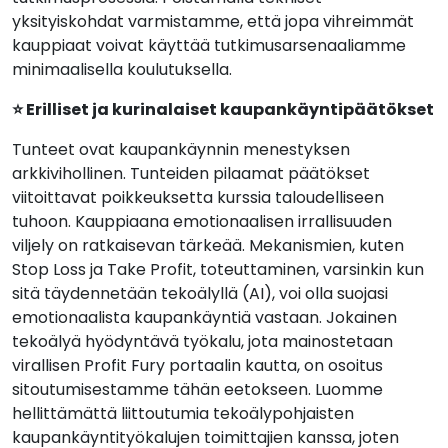
yksityiskohdat varmistamme, että jopa vihreimmät
kauppiaat voivat käyttää tutkimusarsenaaliamme
minimaalisella koulutuksella.
⭐ Erilliset ja kurinalaiset kaupankäyntipäätökset
Tunteet ovat kaupankäynnin menestyksen
arkkivihollinen. Tunteiden pilaamat päätökset
viitoittavat poikkeuksetta kurssia taloudelliseen
tuhoon. Kauppiaana emotionaalisen irrallisuuden
viljely on ratkaisevan tärkeää. Mekanismien, kuten
Stop Loss ja Take Profit, toteuttaminen, varsinkin kun
sitä täydennetään tekoälyllä (AI), voi olla suojasi
emotionaalista kaupankäyntiä vastaan. Jokainen
tekoälyä hyödyntävä työkalu, jota mainostetaan
virallisen Profit Fury portaalin kautta, on osoitus
sitoutumisestamme tähän eetokseen. Luomme
hellittämättä liittoutumia tekoälypohjaisten
kaupankäyntityökalujen toimittajien kanssa, joten