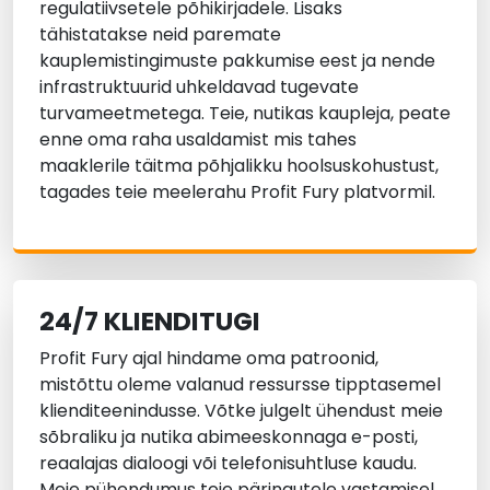
regulatiivsetele põhikirjadele. Lisaks
tähistatakse neid paremate
kauplemistingimuste pakkumise eest ja nende
infrastruktuurid uhkeldavad tugevate
turvameetmetega. Teie, nutikas kaupleja, peate
enne oma raha usaldamist mis tahes
maaklerile täitma põhjalikku hoolsuskohustust,
tagades teie meelerahu Profit Fury platvormil.
24/7 KLIENDITUGI
Profit Fury ajal hindame oma patroonid,
mistõttu oleme valanud ressursse tipptasemel
klienditeenindusse. Võtke julgelt ühendust meie
sõbraliku ja nutika abimeeskonnaga e-posti,
reaalajas dialoogi või telefonisuhtluse kaudu.
Meie pühendumus teie päringutele vastamisel