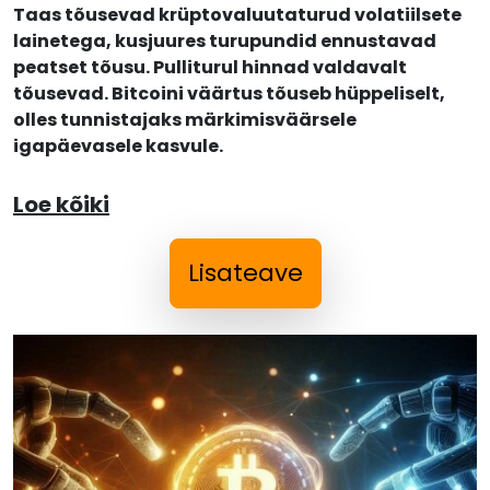
Taas tõusevad krüptovaluutaturud volatiilsete
lainetega, kusjuures turupundid ennustavad
peatset tõusu. Pulliturul hinnad valdavalt
tõusevad. Bitcoini väärtus tõuseb hüppeliselt,
olles tunnistajaks märkimisväärsele
igapäevasele kasvule.
Loe kõiki
Lisateave