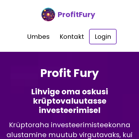
ProfitFury
Umbes
Kontakt
Login
Profit Fury
Lihvige oma oskusi
krüptovaluutasse
investeerimisel
Krüptoraha investeerimisteekonna
alustamine muutub virgutavaks, kui