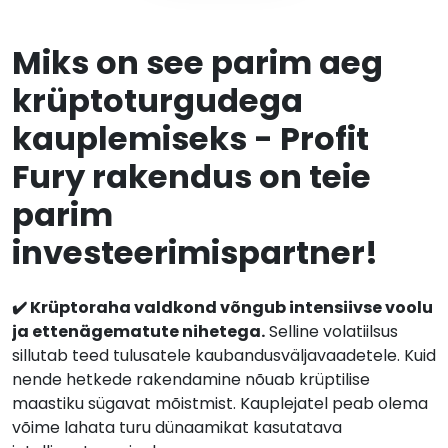
Miks on see parim aeg
krüptoturgudega
kauplemiseks - Profit
Fury rakendus on teie
parim
investeerimispartner!
✔️ Krüptoraha valdkond võngub intensiivse voolu
ja ettenägematute nihetega.
Selline volatiilsus
sillutab teed tulusatele kaubandusväljavaadetele. Kuid
nende hetkede rakendamine nõuab krüptilise
maastiku sügavat mõistmist. Kauplejatel peab olema
võime lahata turu dünaamikat kasutatava