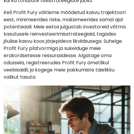
kui ka tõhusate riskistrateegiate jaoks.
Kell Profit Fury võitleme mõõdetud kasvu trajektoori
eest, minimeerides riske, maksimeerides samal ajal
potentsiaali. Meie eetos julgustab investoreid võtma
kasutusele reinvesteerimisstrateegiaid, tagades
jõulise kasvu koos järjepideva likviidsusega. Suhelge
Profit Fury platvormiga ja sukelduge meie
erakordsetesse ressurssidesse. Algatage oma
odüsseia, registreerudes Profit Fury ametlikul
veebisaidil, ja kogege meie pakkumiste täielikku
valikut tasuta.