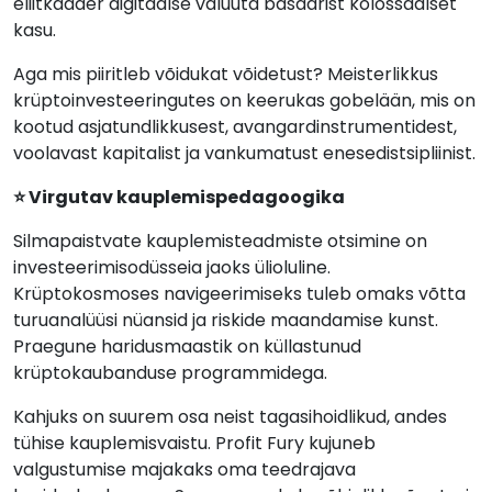
eliitkaader digitaalse valuuta basaarist kolossaalset
kasu.
Aga mis piiritleb võidukat võidetust? Meisterlikkus
krüptoinvesteeringutes on keerukas gobelään, mis on
kootud asjatundlikkusest, avangardinstrumentidest,
voolavast kapitalist ja vankumatust enesedistsipliinist.
⭐ Virgutav kauplemispedagoogika
Silmapaistvate kauplemisteadmiste otsimine on
investeerimisodüsseia jaoks ülioluline.
Krüptokosmoses navigeerimiseks tuleb omaks võtta
turuanalüüsi nüansid ja riskide maandamise kunst.
Praegune haridusmaastik on küllastunud
krüptokaubanduse programmidega.
Kahjuks on suurem osa neist tagasihoidlikud, andes
tühise kauplemisvaistu. Profit Fury kujuneb
valgustumise majakaks oma teedrajava