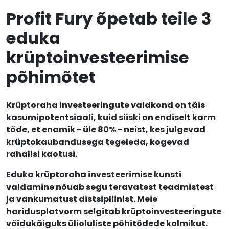
Profit Fury õpetab teile 3
eduka
krüptoinvesteerimise
põhimõtet
Krüptoraha investeeringute valdkond on täis
kasumipotentsiaali, kuid siiski on endiselt karm
tõde, et enamik - üle 80% - neist, kes julgevad
krüptokaubandusega tegeleda, kogevad
rahalisi kaotusi.
Eduka krüptoraha investeerimise kunsti
valdamine nõuab segu teravatest teadmistest
ja vankumatust distsipliinist. Meie
haridusplatvorm selgitab krüptoinvesteeringute
võidukäiguks ülioluliste põhitõdede kolmikut.