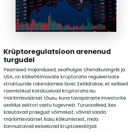
Krüptoregulatsioon arenenud
turgudel
Peamised majandused, sealhulgas Ühendkuningriik ja
USA, on kõikehõlmavate krüptoraha reguleerivate
struktuuride rakendamise lävel. Eeldatakse, et sellised
raamistikud katalüüsivad krüptoraha isu
märkimisväärset tõusu, kuna tavapäraste investorite
usaldus sektori vastu tugevneb. Turuosalised, kes
kasutavad praegust võimalust, võivad saada
märkimisväärset kasu kõikumistest, mida
kannustavad eelseisvad krüptoeeskirjad.