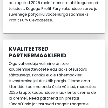
on kogutud 2025 meie teenuste abil kogunenud
tuludest. Kogege Profit Fury rakenduse serva ja
süvenege põhjaliku vaatenurga saamiseks
Profit Fury ülevaatesse.
KVALITEETSED
PARTNERMAAKLERID
Õige vahendaja valimine on teie
kauplemisettevõtete edu jaoks otsustava
tähtsusega. Paraku ei ole tähemaakleri
tuvastamine jalutuskäik pargis. Oleme oma
klientide koorma enda õlule võtnud, määrates
2025 krüptokaubanduse maaklerite crème de
la crème'i. Need partnerid on prestiiži
sünonüümid ja vastavad rangelt rangetele