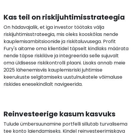
Kas teil on riskijuhtimisstrateegia
On hädavajalik, et iga investor töötaks välja
riskijuhtimisstrateegia, mis oleks kooskõlas nende
kauplemisambitsioonide ja riskitaluvusega. Profit
Fury's aitame oma klientidel täpselt kindlaks määrata
nende täpse riskiläve ja integreerida selle sujuvalt
oma üldisesse riskikontrolli plaani. Lisaks annab meie
2025 lähenemisviis kauplemisriski juhtimise
keerukuste selgitamiseks uustulnukatele võimaluse
riskides enesekindlalt navigeerida.
Reinvesteerige kasum kasvuks
Tulude ümbersuunamine portfelli sillutab turvalisema
tee konto laiendamiseks. Kindel reinvesteerimiskava