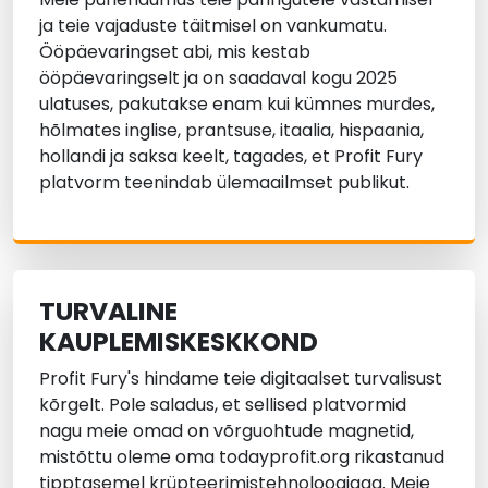
ja teie vajaduste täitmisel on vankumatu.
Ööpäevaringset abi, mis kestab
ööpäevaringselt ja on saadaval kogu 2025
ulatuses, pakutakse enam kui kümnes murdes,
hõlmates inglise, prantsuse, itaalia, hispaania,
hollandi ja saksa keelt, tagades, et Profit Fury
platvorm teenindab ülemaailmset publikut.
TURVALINE
KAUPLEMISKESKKOND
Profit Fury's hindame teie digitaalset turvalisust
kõrgelt. Pole saladus, et sellised platvormid
nagu meie omad on võrguohtude magnetid,
mistõttu oleme oma todayprofit.org rikastanud
tipptasemel krüpteerimistehnoloogiaga. Meie