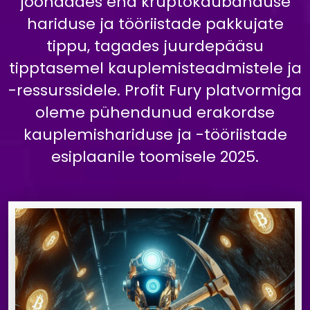
joondades end krüptokaubanduse
hariduse ja tööriistade pakkujate
tippu, tagades juurdepääsu
tipptasemel kauplemisteadmistele ja
-ressurssidele. Profit Fury platvormiga
oleme pühendunud erakordse
kauplemishariduse ja -tööriistade
esiplaanile toomisele 2025.