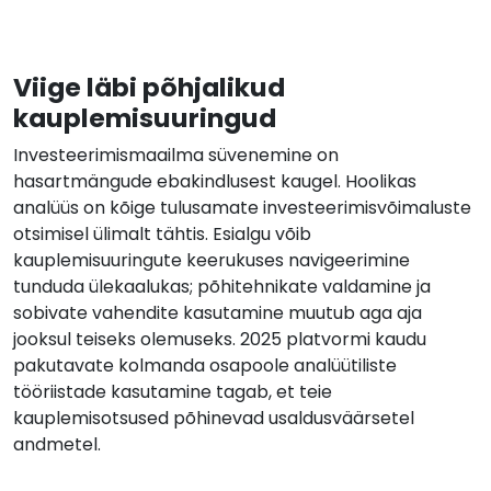
Viige läbi põhjalikud
kauplemisuuringud
Investeerimismaailma süvenemine on
hasartmängude ebakindlusest kaugel. Hoolikas
analüüs on kõige tulusamate investeerimisvõimaluste
otsimisel ülimalt tähtis. Esialgu võib
kauplemisuuringute keerukuses navigeerimine
tunduda ülekaalukas; põhitehnikate valdamine ja
sobivate vahendite kasutamine muutub aga aja
jooksul teiseks olemuseks. 2025 platvormi kaudu
pakutavate kolmanda osapoole analüütiliste
tööriistade kasutamine tagab, et teie
kauplemisotsused põhinevad usaldusväärsetel
andmetel.