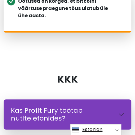
Ootused on kõrged, et bitcoini
väärtuse praegune tõus ulatub üle
ühe aasta.
KKK
Kas Profit Fury töötab
nutitelefonides?
Estonian