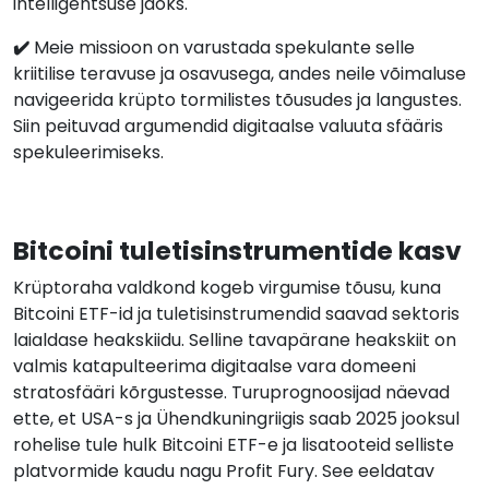
intelligentsuse jaoks.
✔️
Meie missioon on varustada spekulante selle
kriitilise teravuse ja osavusega, andes neile võimaluse
navigeerida krüpto tormilistes tõusudes ja langustes.
Siin peituvad argumendid digitaalse valuuta sfääris
spekuleerimiseks.
Bitcoini tuletisinstrumentide kasv
Krüptoraha valdkond kogeb virgumise tõusu, kuna
Bitcoini ETF-id ja tuletisinstrumendid saavad sektoris
laialdase heakskiidu. Selline tavapärane heakskiit on
valmis katapulteerima digitaalse vara domeeni
stratosfääri kõrgustesse. Turuprognoosijad näevad
ette, et USA-s ja Ühendkuningriigis saab 2025 jooksul
rohelise tule hulk Bitcoini ETF-e ja lisatooteid selliste
platvormide kaudu nagu Profit Fury. See eeldatav