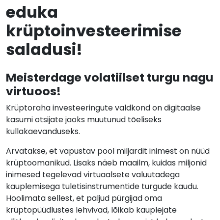
eduka
krüptoinvesteerimise
saladusi!
Meisterdage volatiilset turgu nagu
virtuoos!
Krüptoraha investeeringute valdkond on digitaalse
kasumi otsijate jaoks muutunud tõeliseks
kullakaevanduseks.
Arvatakse, et vapustav pool miljardit inimest on nüüd
krüptoomanikud. Lisaks näeb maailm, kuidas miljonid
inimesed tegelevad virtuaalsete valuutadega
kauplemisega tuletisinstrumentide turgude kaudu.
Hoolimata sellest, et paljud pürgijad oma
krüptopüüdlustes lehvivad, lõikab kauplejate