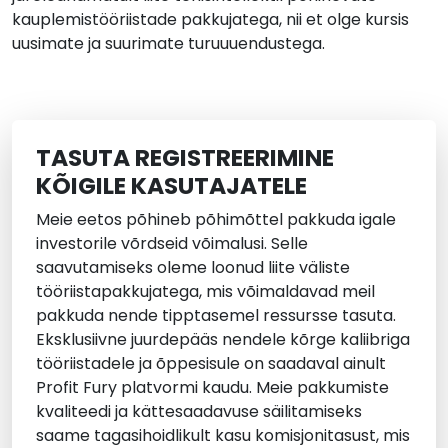
kauplemistööriistade pakkujatega, nii et olge kursis
uusimate ja suurimate turuuuendustega.
TASUTA REGISTREERIMINE
KÕIGILE KASUTAJATELE
Meie eetos põhineb põhimõttel pakkuda igale
investorile võrdseid võimalusi. Selle
saavutamiseks oleme loonud liite väliste
tööriistapakkujatega, mis võimaldavad meil
pakkuda nende tipptasemel ressursse tasuta.
Eksklusiivne juurdepääs nendele kõrge kaliibriga
tööriistadele ja õppesisule on saadaval ainult
Profit Fury platvormi kaudu. Meie pakkumiste
kvaliteedi ja kättesaadavuse säilitamiseks
saame tagasihoidlikult kasu komisjonitasust, mis