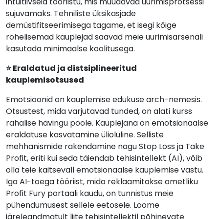
intuitiivseid tööriistu, mis muudavad uurimisprotsessi
sujuvamaks. Tehniliste üksikasjade
demüstifitseerimisega tagame, et isegi kõige
rohelisemad kauplejad saavad meie uurimisarsenali
kasutada minimaalse koolitusega.
⭐ Eraldatud ja distsiplineeritud
kauplemisotsused
Emotsioonid on kauplemise edukuse arch-nemesis.
Otsustest, mida varjutavad tunded, on alati kurss
rahalise hävingu poole. Kauplejana on emotsionaalse
eraldatuse kasvatamine ülioluline. Selliste
mehhanismide rakendamine nagu Stop Loss ja Take
Profit, eriti kui seda täiendab tehisintellekt (AI), võib
olla teie kaitsevall emotsionaalse kauplemise vastu.
Iga AI-toega tööriist, mida reklaamitakse ametliku
Profit Fury portaali kaudu, on tunnistus meie
pühendumusest sellele eetosele. Loome
järeleandmatult liite tehisintellektil põhinevate