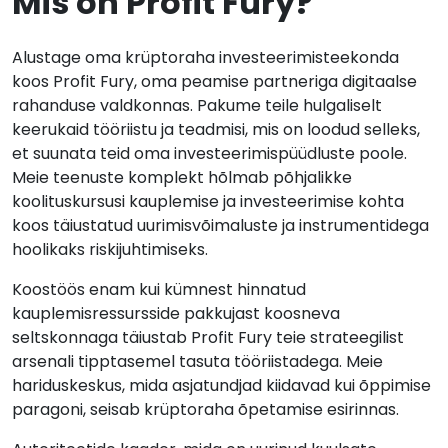
Mis on Profit Fury?
Alustage oma krüptoraha investeerimisteekonda
koos Profit Fury, oma peamise partneriga digitaalse
rahanduse valdkonnas. Pakume teile hulgaliselt
keerukaid tööriistu ja teadmisi, mis on loodud selleks,
et suunata teid oma investeerimispüüdluste poole.
Meie teenuste komplekt hõlmab põhjalikke
koolituskursusi kauplemise ja investeerimise kohta
koos täiustatud uurimisvõimaluste ja instrumentidega
hoolikaks riskijuhtimiseks.
Koostöös enam kui kümnest hinnatud
kauplemisressursside pakkujast koosneva
seltskonnaga täiustab Profit Fury teie strateegilist
arsenali tipptasemel tasuta tööriistadega. Meie
hariduskeskus, mida asjatundjad kiidavad kui õppimise
paragoni, seisab krüptoraha õpetamise esirinnas.