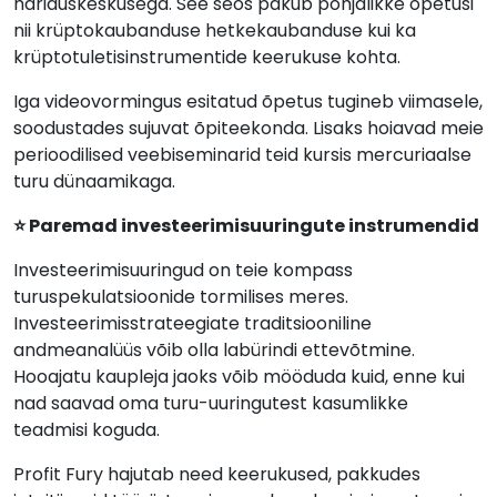
hariduskeskusega. See seos pakub põhjalikke õpetusi
nii krüptokaubanduse hetkekaubanduse kui ka
krüptotuletisinstrumentide keerukuse kohta.
Iga videovormingus esitatud õpetus tugineb viimasele,
soodustades sujuvat õpiteekonda. Lisaks hoiavad meie
perioodilised veebiseminarid teid kursis mercuriaalse
turu dünaamikaga.
⭐ Paremad investeerimisuuringute instrumendid
Investeerimisuuringud on teie kompass
turuspekulatsioonide tormilises meres.
Investeerimisstrateegiate traditsiooniline
andmeanalüüs võib olla labürindi ettevõtmine.
Hooajatu kaupleja jaoks võib mööduda kuid, enne kui
nad saavad oma turu-uuringutest kasumlikke
teadmisi koguda.
Profit Fury hajutab need keerukused, pakkudes