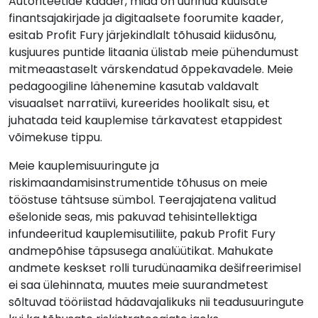
Autoriteetide kaader, mida on uurinud kuulsate
finantsajakirjade ja digitaalsete foorumite kaader,
esitab Profit Fury järjekindlalt tõhusaid kiidusõnu,
kusjuures puntide litaania ülistab meie pühendumust
mitmeaastaselt värskendatud õppekavadele. Meie
pedagoogiline lähenemine kasutab valdavalt
visuaalset narratiivi, kureerides hoolikalt sisu, et
juhatada teid kauplemise tärkavatest etappidest
võimekuse tippu.
Meie kauplemisuuringute ja
riskimaandamisinstrumentide tõhusus on meie
tööstuse tähtsuse sümbol. Teerajajatena valitud
ešelonide seas, mis pakuvad tehisintellektiga
infundeeritud kauplemisutiliite, pakub Profit Fury
andmepõhise täpsusega analüütikat. Mahukate
andmete keskset rolli turudünaamika dešifreerimisel
ei saa ülehinnata, muutes meie suurandmetest
sõltuvad tööriistad hädavajalikuks nii teadusuuringute