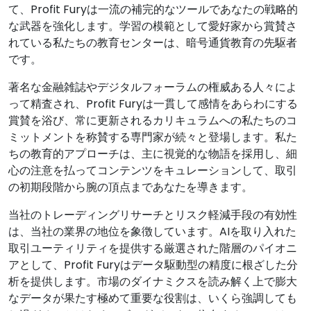
て、Profit Furyは一流の補完的なツールであなたの戦略的
な武器を強化します。学習の模範として愛好家から賞賛さ
れている私たちの教育センターは、暗号通貨教育の先駆者
です。
著名な金融雑誌やデジタルフォーラムの権威ある人々によ
って精査され、Profit Furyは一貫して感情をあらわにする
賞賛を浴び、常に更新されるカリキュラムへの私たちのコ
ミットメントを称賛する専門家が続々と登場します。私た
ちの教育的アプローチは、主に視覚的な物語を採用し、細
心の注意を払ってコンテンツをキュレーションして、取引
の初期段階から腕の頂点まであなたを導きます。
当社のトレーディングリサーチとリスク軽減手段の有効性
は、当社の業界の地位を象徴しています。AIを取り入れた
取引ユーティリティを提供する厳選された階層のパイオニ
アとして、Profit Furyはデータ駆動型の精度に根ざした分
析を提供します。市場のダイナミクスを読み解く上で膨大
なデータが果たす極めて重要な役割は、いくら強調しても