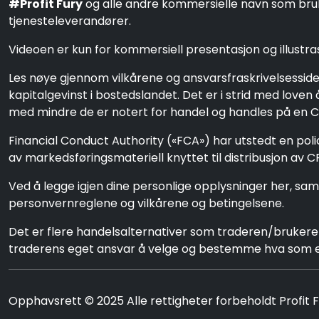
#Profit Fury
og alle andre kommersielle navn som brukes
tjenesteleverandører.
Videoen er kun for kommersiell presentasjon og illustras
Les nøye gjennom vilkårene og ansvarsfraskrivelsessiden 
kapitalgevinst i bostedslandet. Det er i strid med love
med mindre de er notert for handel og handles på en CF
Financial Conduct Authority («FCA») har utstedt en pol
av markedsføringsmateriell knyttet til distribusjon av 
Ved å legge igjen dine personlige opplysninger her, sam
personvernreglene og vilkårene og betingelsene.
Det er flere handelsalternativer som traderen/brukere
traderens eget ansvar å velge og bestemme hva som e
Opphavsrett © 2025 Alle rettigheter forbeholdt Profit 