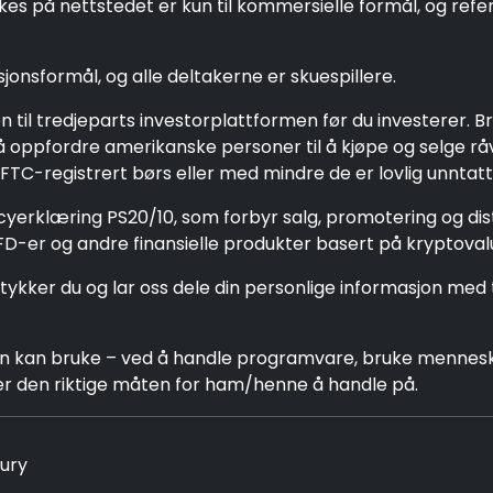
 på nettstedet er kun til kommersielle formål, og referere
jonsformål, og alle deltakerne er skuespillere.
til tredjeparts investorplattformen før du investerer. Br
n å oppfordre amerikanske personer til å kjøpe og selge r
TC-registrert børs eller med mindre de er lovlig unntatt
icyerklæring PS20/10, som forbyr salg, promotering og dis
CFD-er og andre finansielle produkter basert på kryptova
tykker du og lar oss dele din personlige informasjon med 
n kan bruke – ved å handle programvare, bruke menneskel
r den riktige måten for ham/henne å handle på.
Fury