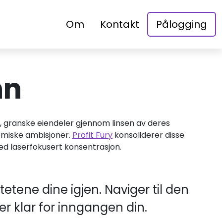
Om
Kontakt
Pålogging
nn
 granske eiendeler gjennom linsen av deres
nomiske ambisjoner.
Profit Fury
konsoliderer disse
med laserfokusert konsentrasjon.
tetene dine igjen. Naviger til den
ger klar for inngangen din.