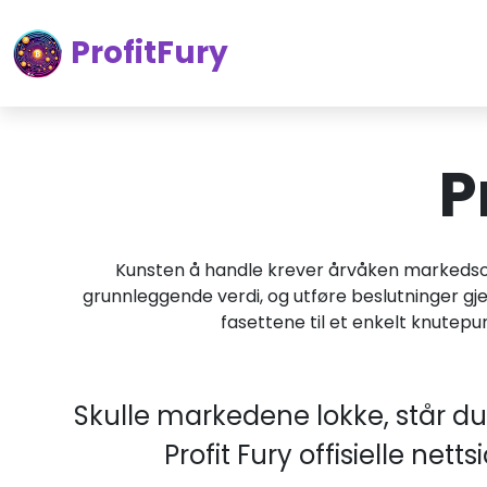
ProfitFury
P
Kunsten å handle krever årvåken markedsov
grunnleggende verdi, og utføre beslutninger gj
fasettene til et enkelt knutepu
Skulle markedene lokke, står du f
Profit Fury offisielle net